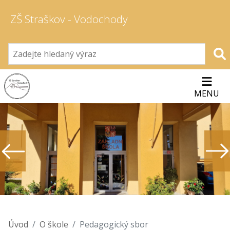
ZŠ Straškov - Vodochody
MENU
Úvod
O škole
Pedagogický sbor