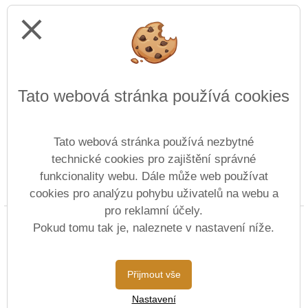
close
Tato webová stránka používá cookies
Tato webová stránka používá nezbytné
technické cookies pro zajištění správné
funkcionality webu. Dále může web používat
Prohlášení o přístupnosti
Mapa webu
Cookies
cookies pro analýzu pohybu uživatelů na webu a
pro reklamní účely.
Copyright © 2022 - 2023 Střední škola lodní dopravy
Pokud tomu tak je, naleznete v nastavení níže.
&
Vitalex Group
- Tvorba školních webů
Postaveno ve službě
VlastníŠkolníWeb.cz
Přijmout vše
| Na redakčním
Nastavení
systému
Vitalex CMS