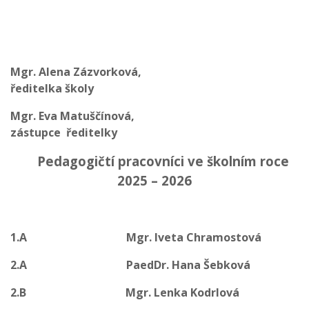
Mgr. Alena Zázvorková,
ředitelka školy
Mgr. Eva Matuščínová,
zástupce ředitelky
Pedagogičtí pracovníci ve školním roce
2025 – 2026
1.A
Mgr. Iveta Chramostová
2.A
PaedDr. Hana Šebková
2.B
Mgr. Lenka Kodrlová