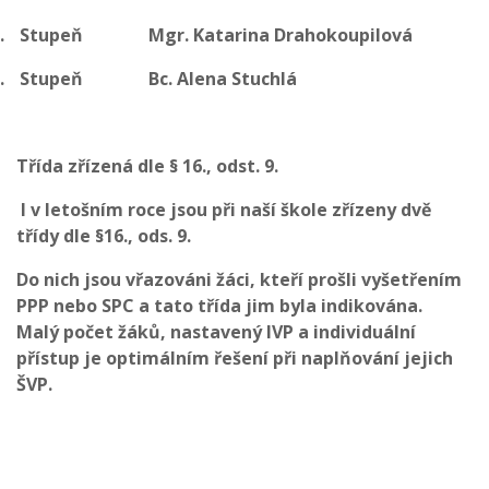
.
Stupeň
Mgr. Katarina Drahokoupilová
.
Stupeň
Bc. Alena Stuchlá
Třída zřízená dle § 16., odst. 9.
I v letošním roce jsou při naší škole zřízeny dvě
třídy dle §16., ods. 9.
Do nich jsou vřazováni žáci, kteří prošli vyšetřením
PPP nebo SPC a tato třída jim byla indikována.
Malý počet žáků, nastavený IVP a individuální
přístup je optimálním řešení při naplňování jejich
ŠVP.