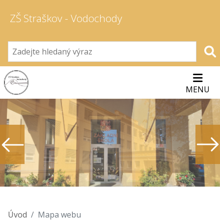
ZŠ Straškov - Vodochody
MENU
Úvod
Mapa webu