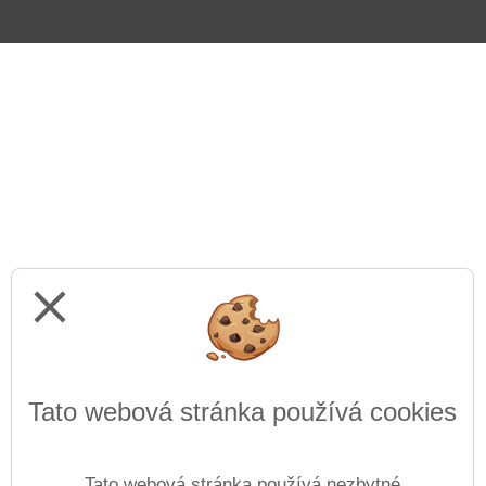
close
Tato webová stránka používá cookies
Tato webová stránka používá nezbytné