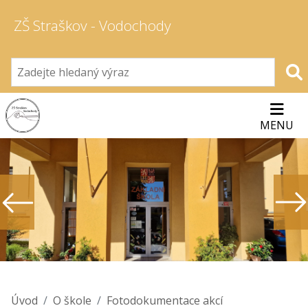
ZŠ Straškov - Vodochody
MENU
Úvod
O škole
Fotodokumentace akcí