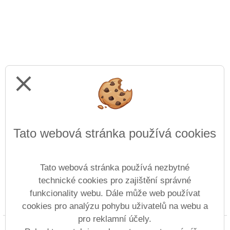
close
Tato webová stránka používá cookies
Tato webová stránka používá nezbytné
technické cookies pro zajištění správné
funkcionality webu. Dále může web používat
Prohlášení o přístupnosti
Mapa webu
Cookies
cookies pro analýzu pohybu uživatelů na webu a
pro reklamní účely.
Copyright © 2022 - 2023 Střední škola lodní dopravy