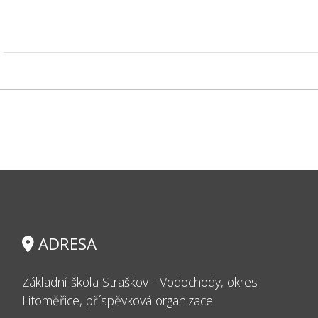
ADRESA
Základní škola Straškov - Vodochody, okres
Litoměřice, příspěvková organizace