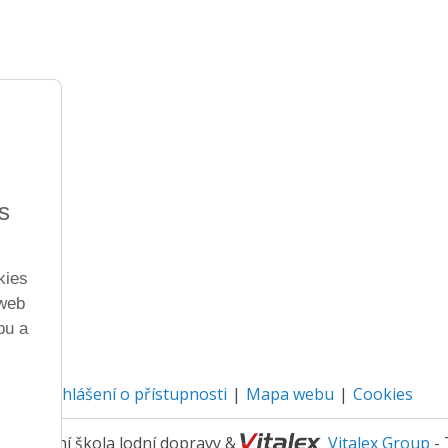
s
kies
 web
bu a
Prohlášení o přístupnosti
Mapa webu
Cookies
3 Střední škola lodní dopravy &
Vitalex Group
- 