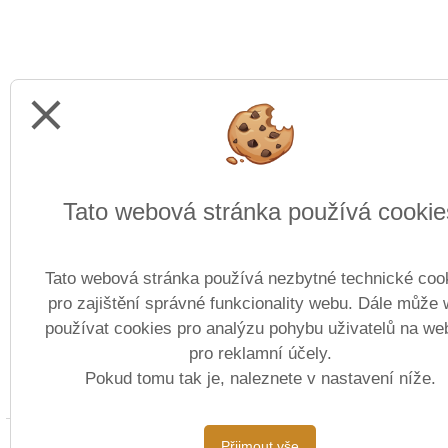
close
Tato webová stránka používá cookie
Tato webová stránka používá nezbytné technické coo
pro zajištění správné funkcionality webu. Dále může
používat cookies pro analýzu pohybu uživatelů na we
pro reklamní účely.
Pokud tomu tak je, naleznete v nastavení níže.
Copyright © 2022 - 202
Přijmout vše