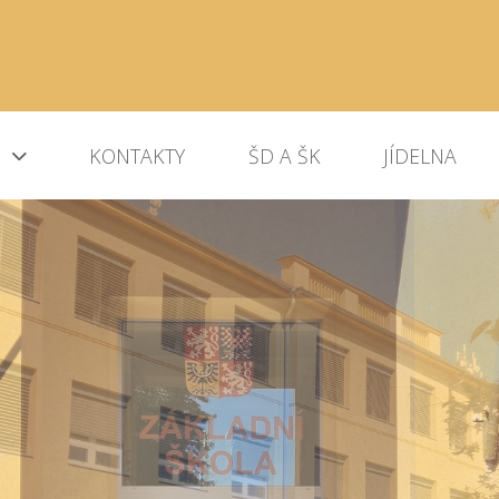
KONTAKTY
ŠD A ŠK
JÍDELNA