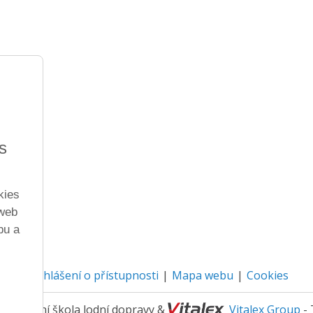
s
kies
 web
bu a
Prohlášení o přístupnosti
Mapa webu
Cookies
3 Střední škola lodní dopravy &
Vitalex Group
- 