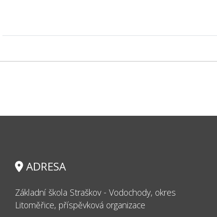
ADRESA
Základní škola Straškov - Vodochody, okres
Litoměřice, příspěvková organizace