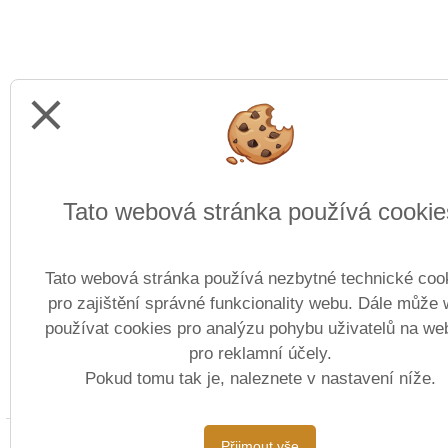
close
Tato webová stránka používá cookie
Tato webová stránka používá nezbytné technické coo
pro zajištění správné funkcionality webu. Dále může
používat cookies pro analýzu pohybu uživatelů na we
pro reklamní účely.
Pokud tomu tak je, naleznete v nastavení níže.
Copyright © 2022 - 202
Přijmout vše