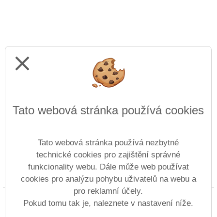
close
Tato webová stránka používá cookies
Tato webová stránka používá nezbytné
technické cookies pro zajištění správné
funkcionality webu. Dále může web používat
Prohlášení o přístupnosti
Mapa webu
Cookies
cookies pro analýzu pohybu uživatelů na webu a
pro reklamní účely.
Copyright © 2022 - 2023 Střední škola lodní dopravy
Pokud tomu tak je, naleznete v nastavení níže.
&
Vitalex Group
- Tvorba školních webů