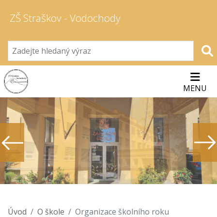
ZŠ Straškov - Vodochody
MENU
Úvod
O škole
Organizace školního roku